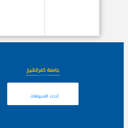
جامعة كفرالشيخ
أحدث الفديوهات