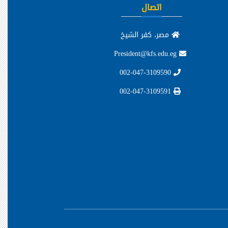
اتصال
مصر، كفر الشيخ
President@kfs.edu.eg
002-047-3109590
002-047-3109591