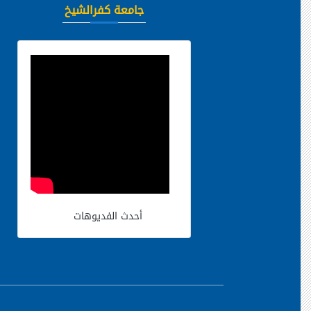
جامعة كفرالشيخ
أحدث الفديوهات