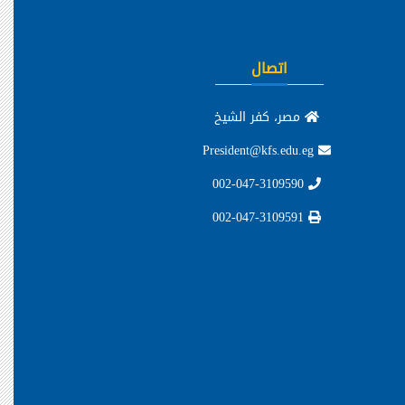
اتصال
مصر، كفر الشيخ
President@kfs.edu.eg
002-047-3109590
002-047-3109591