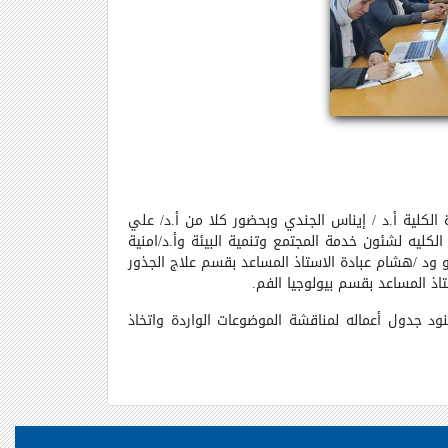
ه بالكلية بقاعة الاجتماعات برئاسه عميدة الكلية أ.د / إيناس الجندي وبحضور كلا من أ.د/ علي
لكليه لشئون خدمة المجتمع وتنمية البيئة وأ.د/امنية
 ود /هشام عبادة الاستاذ المساعد بقسم علاج الجذور
ذ المساعد بقسم بيولوجيا الفم
.
نود جدول أعماله لمناقشة الموضوعات الواردة واتخاذ