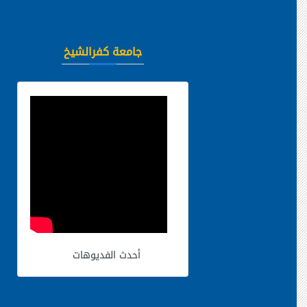
جامعة كفرالشيخ
أحدث الفديوهات