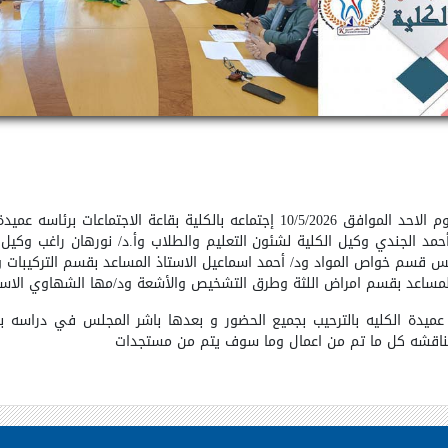
عقد مجلس كلية طب الفم والأسنان بالكلية صباح يوم الاحد الموافق 10/5/2026 إجتماع
حمد الجندي وكيل الكلية لشئون التعليم والطلاب وأ.د/ نورهان راغب وكيل ا
يس قسم خواص المواد ود/ أحمد اسماعيل الاستاذ المساعد بقسم التركيبات و
المساعد بقسم امراض اللثة وطرق التشخيص والأشعة ود/مها الشهاوي الاستا
ي عميدة الكليه بالترحيب بجميع الحضور و بعدها باشر المجلس في دراسه ب
 مناقشه كل ما تم من اعمال وما سوف يتم من مستجدات