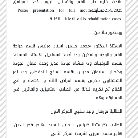
عقدت كلية طب الفم والاسنان اليوم الاحد الموافق
21/9/2025مسابقه
Poster presentation for full mouth
rehabilitation cases
لطلبه الامتياز بالكلية
.
وبحضور كلا من
الاستاذ الدكتور /محمد حسين استاذ ورئيس قسم جراحة
الفم والوجه والفكين ود/ أحمد اسماعيل الاستاذ المساعد
بقسم التركيبات ود/ هشام عبادة مدير وحدة ضمان الجودة
ود/حنان سليمان مدرس بقسم العلاج التحفظي ود/ نور
الششتاوي مدرس بقسم امراض اللثة و الاشعة و في
الختام تم تكريم ثلاثة من الطلاب المتميزين والفائزين في
المسابقة وهم
الطالبة نورهان وليد شلبي المركز الاول
الطلاب (كرستينا كيرلس - حنين السيد -هاجر فخر الدين-
هاجر محمد- فوزى اشرف) المركز الثاني