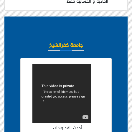
المادية و الحسابية فقط
جامعة كفرالشيخ
أحدث الفديوهات