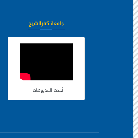
جامعة كفرالشيخ
أحدث الفديوهات