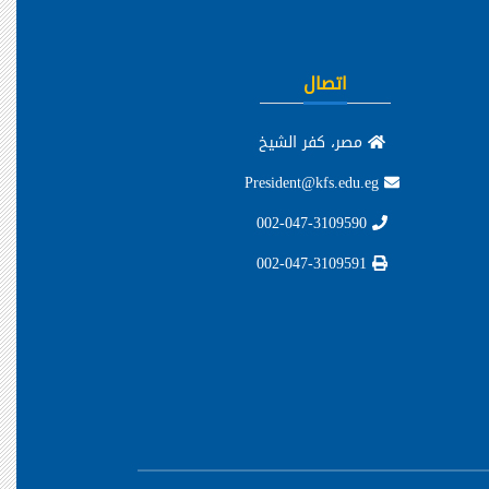
اتصال
مصر، كفر الشيخ
President@kfs.edu.eg
002-047-3109590
002-047-3109591