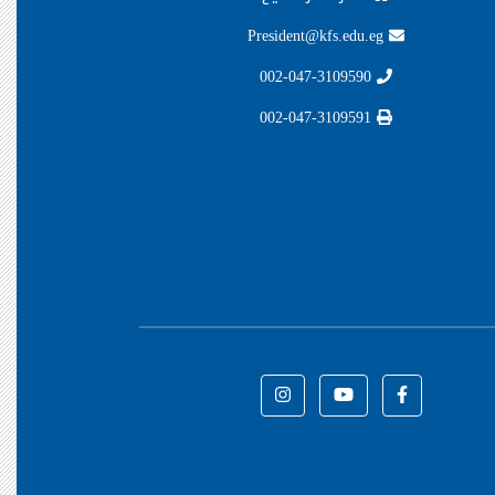
President@kfs.edu.eg
002-047-3109590
002-047-3109591