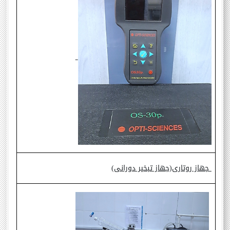
جهاز روتارى(جهاز تبخير دورانى)