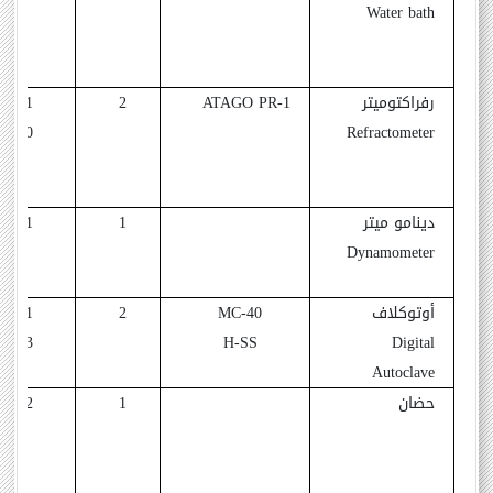
Water bath
رفراكتوميتر
ATAGO PR-1
2
1991
2000
Refractometer
دينامو ميتر
1
1991
Dynamometer
أوتوكلاف
MC-40
2
1991
2013
H-SS
Digital
Autoclave
حضان
1
1992