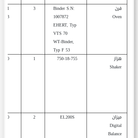
فرن
Binder S.N:
3
1991
2013
1007872
Oven
EHERT, Typ
VTS 70
WT-Binder,
Typ F 53
هزاز
750-18-755
1
2000
Shaker
ميزان
EL200S
2
2010
Digital
Balance