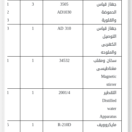
جهاز قياس
3505
3
1991
الحموضة
AD1030
2012
والقلوية
2013
جهاز قياس
AD 310
1
2013
التوصيل
الكهربى
والملوحه
سخان ومقلب
34532
1
1991
مغناطيسى
Magnetic
stirrer
ال
تقطير
2001/4
1
1991
Distilled
water
Apparatus
مايكروويف
R-210D
1
2005