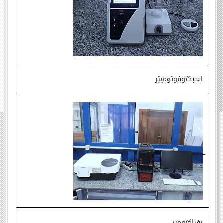
اسبكتوفوتوميتر
رفراكتومير