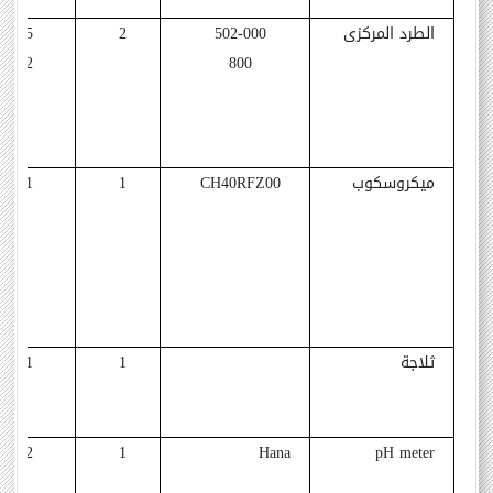
الطرد المركزى
502-000
2
1995
2002
800
ميكروسكوب
CH40RFZ00
1
1991
ثلاجة
1
1991
2012
1
Hana
pH meter