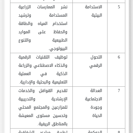
5
الاستدامة
نشر الممارسات الزراعية
البيئية
المستدامة وترشيد
استخدام المياه والطاقة
والحفاظ على الموارد
الطبيعية والتنوع
البيولوجي.
6
التحول
توظيف التقنيات الرقمية
الرقمي
والذكاء الاصطناعي والزراعة
الذكية في العملية
التعليمية والبحثية والإدارية.
7
العدالة
تقديم القوافل والخدمات
الاجتماعية
الإرشادية والتدريبية
وجودة
للمزارعين والمجتمع المحلي
الحياة
وتحسين مستوى المعيشة
بالمناطق الريفية.
8
الحوكمة
تطبيق مبادئ الشفافية