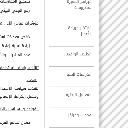
تشجيع الممارسات ا
البرامج المميزة
بمصروفات
رفع الوعي البيئي 
مؤشرات قياس الأداء
):
الابتكار وريادة
الأعمال
خفض معدلات استهل
زيادة نسبة إعادة ا
الطلاب الوافدين
عدد المبادرات والأ
ثالثًا: سياسة الاستدامة 
الدراسات العليا
الهدف
:
تهدف سياسة الاستدامة 
المعامل البحثية
وتكفل الكرامة الإنساني
القواعد والسياسات الأ
وحدات ومراكز
ضمان تكافؤ الفرص 