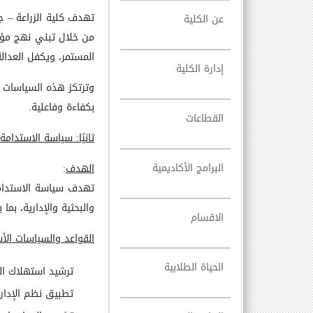
تهدف كلية الزراعة
–
جا
عن الكلية
من خلال تبني نهج مؤس
المستمر، ويكفل العدال
إدارة الكلية
وترتكز هذه السياسات عل
بكفاءة وفاعلية
.
القطاعات
ثانيًا: سياسة الاستدامة 
البرامج الأكاديمية
الهدف
:
تهدف سياسة الاستدامة ا
والبحثية والإدارية، بم
الاقسام
القواعد والسياسات الأ
الحياة الطلابية
ترشيد استهلاك ال
تطبيق نظم الإدارة