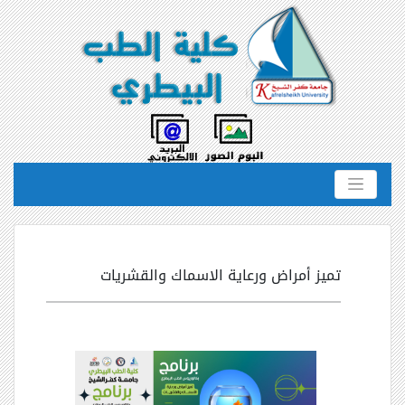
تميز أمراض ورعاية الاسماك والقشريات