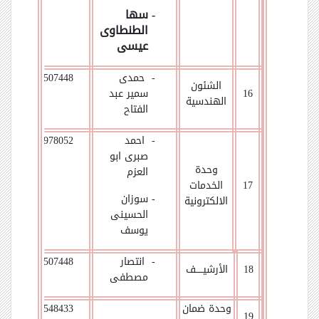
- سها
الطنطاوى
عيسى
- حمدى
01026507448
الشئون
6
1
سمير عبد
الهندسية
الفتاح
- احمد
01007978052
صبرى ابو
وحدة
العزم
17
الخدمات
- سوزان
الالكترونية
الحسينى
يوسف
- انتصار
01026507448
18
الأرشيـــــف
مصطفى
وحدة ضمان
01005548433
19