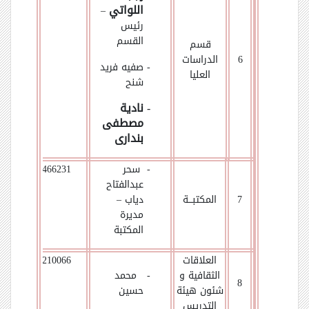
اللواتي
–
رئيس
القسم
قسم
6
الدراسات
- صفيه فريد
العليا
شنح
-
نادية
مصطفى
بندارى
- سحر
01066466231
عبدالفتاح
7
المكتبـــة
دياب –
مديرة
المكتبة
العلاقات
01023210066
الثقافية و
- محمد
8
شئون هيئة
حسين
التدريس