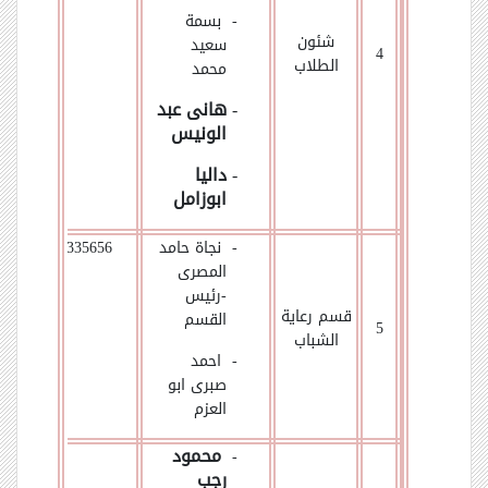
- بسمة
شئون
سعيد
4
الطلاب
محمد
-
هانى عبد
الونيس
-
داليا
ابوزامل
- نجاة حامد
01065335656
المصرى
-
رئيس
قسم رعاية
القسم
5
الشباب
- احمد
صبرى ابو
العزم
محمود
-
رجب