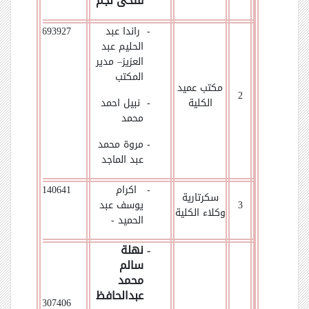
فتحى نجم
- راندا عبد
01069693927
الحليم عبد
العزيز– مدير
المكتب
مكتب عميد
2
الكلية
- نبيل احمد
محمد
- مروة محمد
عبد الماجد
- اكرام
01009140641
سكرتارية
3
يوسف عبد
وكلاء الكلية
الحميد -
- نهلة
سالم
محمد
عبدالحافظ
01095307406