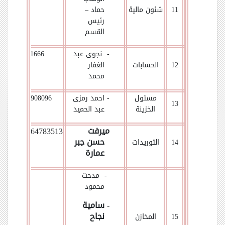
11
شئون مالية
حماد –
رئيس
القسم
- نجوى عبد
01007371666
12
الحسابات
الغفار
محمد
مسئول
- احمد رمزى
01063908096
13
الخزينة
عبد الحميد
ميرفت
01064783513
حسن جبر
14
التوريدات
عمارة
- مدحت
محمود
- سامية
نجاح
15
المخازن