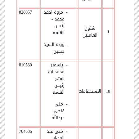
- مروة احمد
01092828057
محمد -
رئيس
شئون
9
القسم
العاملين
-
وردة السيد
حسين
- ياسمين
01003810530
محمد ابو
الفتح -
رئيس
10
الاستحقاقات
القسم
- منى
فتحى
عبدالله
- منى عبد
01033704636
الوهاب