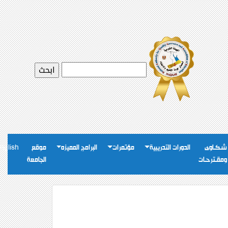
شـكـاوى
الدورات التدريبية
مؤتمرات
البرامج المميزه
موقع
nglish
ومقـترحـات
الجامعة