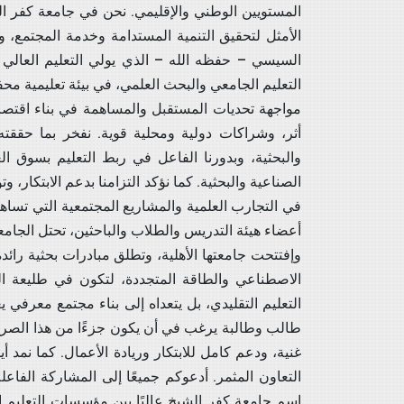
المستويين الوطني والإقليمي. نحن في جامعة كفر الشي
السيسي – حفظه الله – الذي يولي التعليم العالي 
التعليم الجامعي والبحث العلمي، في بيئة تعليمية مح
مواجهة تحديات المستقبل والمساهمة في بناء اقتصا
أثر، وشراكات دولية ومحلية قوية. نفخر بما حققته
والبحثية، وبدورنا الفاعل في ربط التعليم بسوق 
الصناعية والبحثية. كما نؤكد التزامنا بدعم الابتكار، 
في التجارب العلمية والمشاريع المجتمعية التي تساهم 
وإفتتحت جامعتها الأهلية، وتطلق مبادرات بحثية رائد
الاصطناعي والطاقة المتجددة، لتكون في طليعة ال
التعليم التقليدي، بل يتعداه إلى بناء مجتمع معرفي ي
طالب وطالبة يرغب في أن يكون جزءًا من هذا الصرح،
غنية، ودعم كامل للابتكار وريادة الأعمال. كما نمد
التعاون المثمر. أدعوكم جميعًا إلى المشاركة الفاع
اسم جامعة كفر الشيخ عاليًا بين مؤسسات التعليم العالي