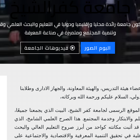
جامعة كفرالشيخ
ون جامعة رائدة محليا وإقليميا ودوليا في التعليم والبحث العلمي وق
وتنمية المجتمع ومتميزة في صناعة المعرفة
البوم الصور
فيديوهات الجامعة
ضاء هيئة التدريس، والهيئة المعاونة، والجهاز الادارى وطلابنا
ولي، السلام عليكم ورحمة الله وبركاته،
ع الرسمى لجامعة كفر الشيخ، البيت الذي يجمعنا جميعًا،
م والابتكار وخدمة المجتمع. هذا الصرح العلمي الشامخ، الذي
جمهوري، قد أثبت مكانته كواحد من أبرز صروح التعليم العالي والبحث
ية في تحقيق التنمية المعرفية والاقتصادية والاجتماعية على