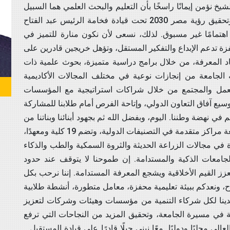
خ نؤمن إيمانًا راسخًا بأن التعليم والبحث العلمي هما السبيل
الأمثل لتحقيق التنمية المستدامة وخدمة المجتمع، وتحقيق رؤية مصر 2030 تحت قيادة فخامة الرئيس عبد الفتاح
اهتمامًا غير مسبوق. لذلك، نسعى لأن نكون منارة للتميز في
فزة تدعم الإبداع والتفكير المستقل، وتؤهل خريجين قادرين على
د المعرفة، من خلال برامج دراسية متميزة، بحوث علمية ذات
 الجامعة من إنجازات نوعية في مختلف المجالات الأكاديمية
العمل والمجتمع من خلال شراكات استراتيجية مع المؤسسات
وتوسيع آفاق التعاون الدولي، وإتاحة الفرص أمام طلابنا للمشاركة
في نهضة وطننا. اليوم، وبفضل الله ثم بجهود أبنائنا وبناتنا من
أعضاء هيئة التدريس والطلاب والباحثين، تحتل الجامعة مراكز متقدمة في التصنيفات الدولية، وتضم 19 كلية ومعهدًا،
ة في مجالات الزراعة الحديثة والثروة السمكية والطب والذكاء
جامعات الذكية والمستدامة. إن طموحنا لا يتوقف عند حدود
عزز القيم الأخلاقية ويشجع المعرفة المستدامة. إننا نرحب بكل
 ونعدكم ببيئة تعليمية محفزة، معامل متطورة، أنشطة طلابية
 أيدينا لكل شركاء التنمية من مؤسسات وهيئات وشركات لتعزيز
لة في مسيرة الجامعة، وتحقيق المزيد من النجاحات التي ترفع
 محليًا ودوليًا. معًا نبني جيلًا قادرًا على قيادة المستقبل...